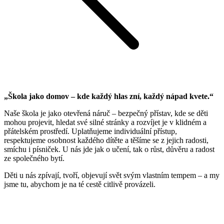
„Škola jako domov – kde každý hlas zní, každý nápad kvete.“
Naše škola je jako otevřená náruč – bezpečný přístav, kde se děti
mohou projevit, hledat své silné stránky a rozvíjet je v klidném a
přátelském prostředí. Uplatňujeme individuální přístup,
respektujeme osobnost každého dítěte a těšíme se z jejich radosti,
smíchu i písniček. U nás jde jak o učení, tak o růst, důvěru a radost
ze společného bytí.
Děti u nás zpívají, tvoří, objevují svět svým vlastním tempem – a my
jsme tu, abychom je na té cestě citlivě provázeli.