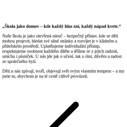
„Škola jako domov – kde každý hlas zní, každý nápad kvete.“
Naše škola je jako otevřená náruč – bezpečný přístav, kde se děti
mohou projevit, hledat své silné stránky a rozvíjet je v klidném a
přátelském prostředí. Uplatňujeme individuální přístup,
respektujeme osobnost každého dítěte a těšíme se z jejich radosti,
smíchu i písniček. U nás jde jak o učení, tak o růst, důvěru a radost
ze společného bytí.
Děti u nás zpívají, tvoří, objevují svět svým vlastním tempem – a my
jsme tu, abychom je na té cestě citlivě provázeli.