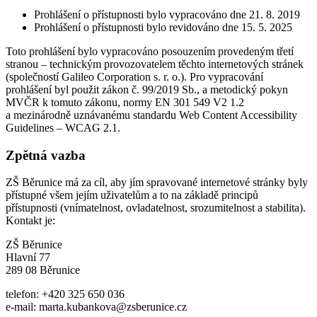
Prohlášení o přístupnosti bylo vypracováno dne 21. 8. 2019
Prohlášení o přístupnosti bylo revidováno dne 15. 5. 2025
Toto prohlášení bylo vypracováno posouzením provedeným třetí
stranou – technickým provozovatelem těchto internetových stránek
(společností Galileo Corporation s. r. o.). Pro vypracování
prohlášení byl použit zákon č. 99/2019 Sb., a metodický pokyn
MVČR k tomuto zákonu, normy EN 301 549 V2 1.2
a mezinárodně uznávanému standardu Web Content Accessibility
Guidelines – WCAG 2.1.
Zpětná vazba
ZŠ Běrunice má za cíl, aby jím spravované internetové stránky byly
přístupné všem jejím uživatelům a to na základě principů
přístupnosti (vnímatelnost, ovladatelnost, srozumitelnost a stabilita).
Kontakt je:
ZŠ Běrunice
Hlavní 77
289 08 Běrunice
telefon: +420 325 650 036
e-mail: marta.kubankova@zsberunice.cz