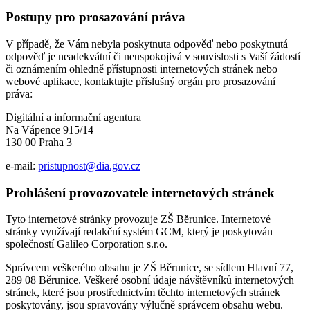
Postupy pro prosazování práva
V případě, že Vám nebyla poskytnuta odpověď nebo poskytnutá
odpověď je neadekvátní či neuspokojivá v souvislosti s Vaší žádostí
či oznámením ohledně přístupnosti internetových stránek nebo
webové aplikace, kontaktujte příslušný orgán pro prosazování
práva:
Digitální a informační agentura
Na Vápence 915/14
130 00 Praha 3
e-mail:
pristupnost@dia.gov.cz
Prohlášení provozovatele internetových stránek
Tyto internetové stránky provozuje ZŠ Běrunice. Internetové
stránky využívají redakční systém GCM, který je poskytován
společností Galileo Corporation s.r.o.
Správcem veškerého obsahu je ZŠ Běrunice, se sídlem Hlavní 77,
289 08 Běrunice. Veškeré osobní údaje návštěvníků internetových
stránek, které jsou prostřednictvím těchto internetových stránek
poskytovány, jsou spravovány výlučně správcem obsahu webu.