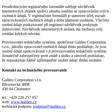
Prostřednictvím registračního formuláře uděluje návštěvník
internetových stránek správci obsahu souhlas se zpracováním svých
osobních údajů. V registračním formuláři je stanoven účel, rozsah
zpracovávaných osobních údajů a doba platnosti souhlasu. Všechny
osobní údaje poskytované při registraci návštěvník poskytuje
dobrovolně. Návštěvník internetových stránek má možnost svůj
souhlas kdykoli odvolat.
Provozovatel redakčního systému, společnost Galileo Corporation
s.r.o., jakožto zpracovatel osobních údajů tímto prohlašuje, že jsou
osobní údaje zpracovávané v jí provozovaném redakčním systému
dostatečně zabezpečeny proti ztrátě a úniku a zároveň prohlašuje,
že neposkytuje žádné zpřístupněné osobní údaje třetím osobám.
Kontakt na technického provozovatele
Galileo Corporation s.r.o.
Březenecká 4808
430 04 Chomutov
tel.: +420 226 257 057
web:
www.igalileo.cz
technická podpora:
podpora@igalileo.cz