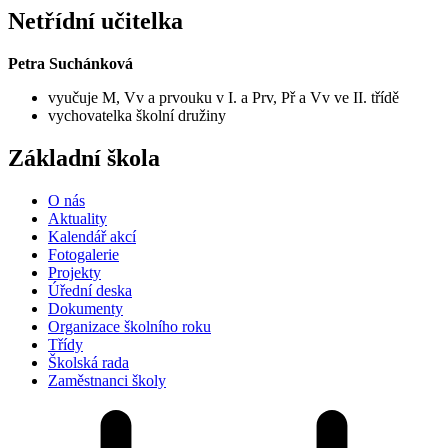
Netřídní učitelka
Petra Suchánková
vyučuje M, Vv a prvouku v I. a Prv, Př a Vv ve II. třídě
vychovatelka školní družiny
Základní škola
O nás
Aktuality
Kalendář akcí
Fotogalerie
Projekty
Úřední deska
Dokumenty
Organizace školního roku
Třídy
Školská rada
Zaměstnanci školy