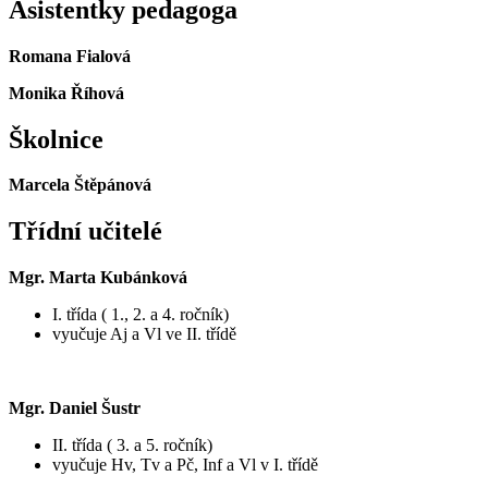
Asistentky pedagoga
Romana Fialová
Monika Říhová
Školnice
Marcela Štěpánová
Třídní učitelé
Mgr. Marta Kubánková
I. třída ( 1., 2. a 4. ročník)
vyučuje Aj a Vl ve II. třídě
Mgr. Daniel Šustr
II. třída ( 3. a 5. ročník)
vyučuje Hv, Tv a Pč, Inf a Vl v I. třídě