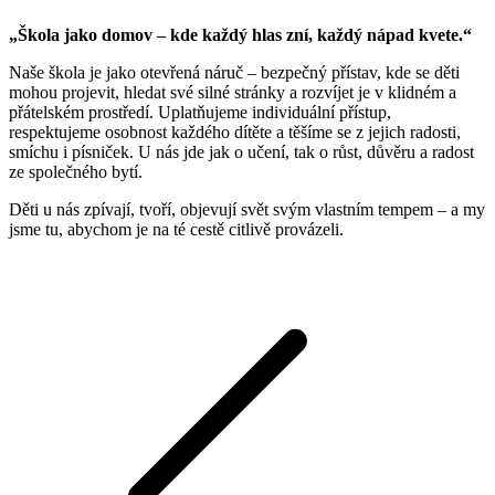
„Škola jako domov – kde každý hlas zní, každý nápad kvete.“
Naše škola je jako otevřená náruč – bezpečný přístav, kde se děti
mohou projevit, hledat své silné stránky a rozvíjet je v klidném a
přátelském prostředí. Uplatňujeme individuální přístup,
respektujeme osobnost každého dítěte a těšíme se z jejich radosti,
smíchu i písniček. U nás jde jak o učení, tak o růst, důvěru a radost
ze společného bytí.
Děti u nás zpívají, tvoří, objevují svět svým vlastním tempem – a my
jsme tu, abychom je na té cestě citlivě provázeli.