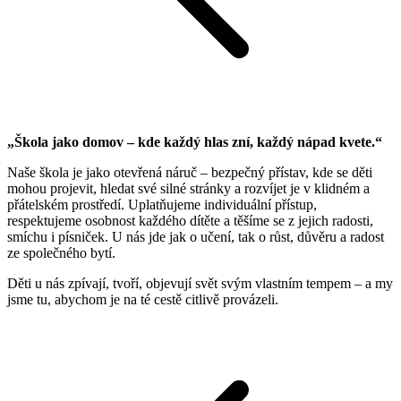
„Škola jako domov – kde každý hlas zní, každý nápad kvete.“
Naše škola je jako otevřená náruč – bezpečný přístav, kde se děti
mohou projevit, hledat své silné stránky a rozvíjet je v klidném a
přátelském prostředí. Uplatňujeme individuální přístup,
respektujeme osobnost každého dítěte a těšíme se z jejich radosti,
smíchu i písniček. U nás jde jak o učení, tak o růst, důvěru a radost
ze společného bytí.
Děti u nás zpívají, tvoří, objevují svět svým vlastním tempem – a my
jsme tu, abychom je na té cestě citlivě provázeli.